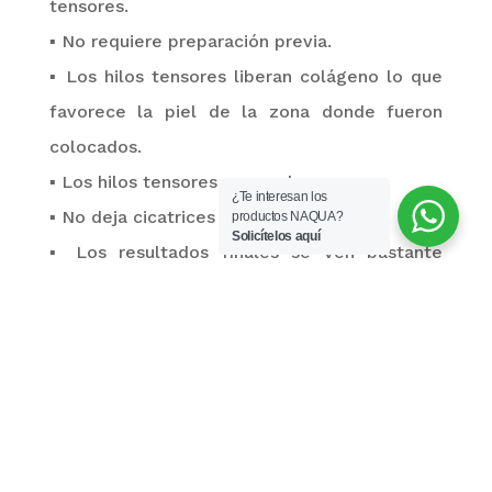
tensores.
▪
No requiere preparación previa.
▪
Los hilos tensores liberan colágeno lo que
favorece la piel de la zona donde fueron
colocados.
▪
Los hilos tensores no pueden verse.
¿Te interesan los
▪
No deja cicatrices ni marcas en la piel.
productos NAQUA?
Solicítelos aquí
▪
Los resultados finales se ven bastante
naturales, y generalmente no se nota que fue
fruto de un tratamiento estético.
▪
Los hilos, por ser fabricados con material
compatible con el cuerpo humano, no
generan reacciones alérgicas.
▪
Puede combinarse con otro tipo de