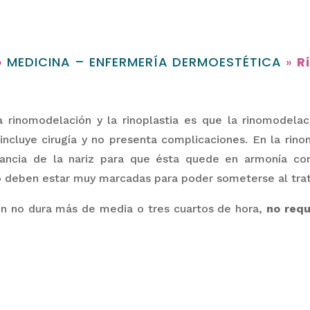
»
MEDICINA – ENFERMERÍA DERMOESTÉTICA
»
R
la rinomodelación y la rinoplastia
es que la rinomodelac
 incluye
cirugía
y no presenta complicaciones. En la rino
ancia
de la nariz para que ésta quede en armonía con 
o deben estar muy marcadas para poder someterse al tra
ón no dura más de media o tres cuartos de hora,
no req