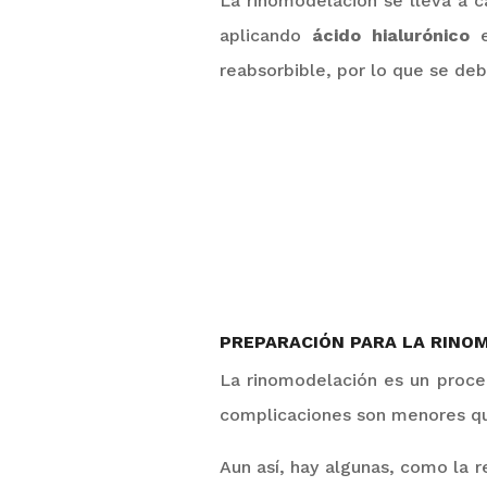
La rinomodelación se lleva a c
aplicando
ácido hialurónico
reabsorbible, por lo que se deb
PREPARACIÓN PARA LA RINO
La rinomodelación
es un proce
complicaciones son menores que
Aun así, hay algunas, como la r