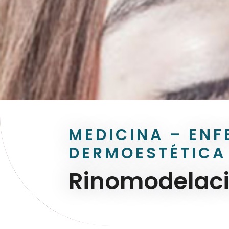
MEDICINA – ENF
DERMOESTÉTICA
Rinomodelac