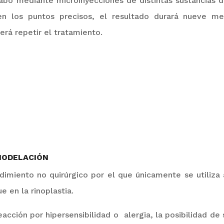
abo mediante microinyecciones de distintas sustancias de
en los puntos precisos, el resultado durará nueve 
erá repetir el tratamiento.
MODELACIÓN
dimiento no quirúrgico por el que únicamente se utiliza
 en la rinoplastia.
eacción por hipersensibilidad o alergia
, la posibilidad de 