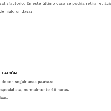
atisfactorio. En este último caso se podría retirar el ácid
 de
hialuronidasas
.
ELACIÓN
es deben seguir unas
pautas
:
specialista, normalmente 48 horas.
icas.