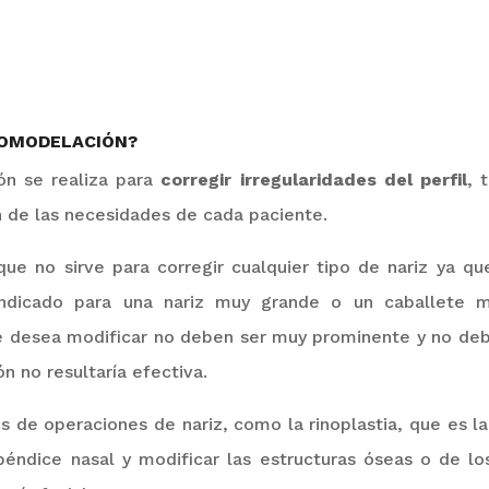
NOMODELACIÓN?
ón se realiza para
corregir
irregularidades del perfil
, 
n de las necesidades de cada paciente.
que no sirve para corregir cualquier tipo de nariz ya q
indicado para una nariz muy grande o un caballete m
e desea modificar no deben ser muy prominente y no de
n no resultaría efectiva.
os de operaciones de nariz, como la rinoplastia, que es l
apéndice nasal y modificar las estructuras óseas o de lo