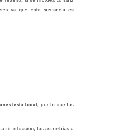
 relleno; si se moldea la nariz
meses ya
que esta sustancia es
anestesia local
, por lo que las
sufrir infección, las asimetrías o