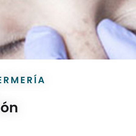
ERMERÍA
ión