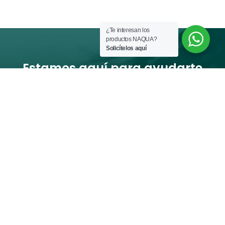
¿Te interesan los
productos NAQUA?
Solicítelos aquí
Estamos aquí para ayudarte

E-mail
clinicacuidcorpore@gmail.com
