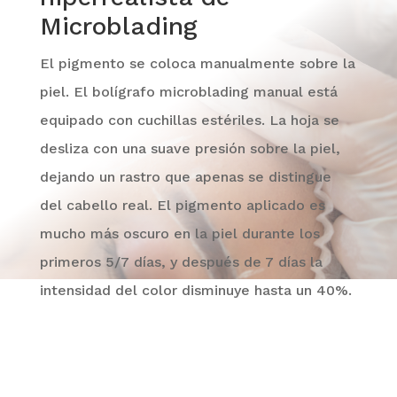
Microblading
El pigmento se coloca manualmente sobre la
piel. El bolígrafo
microblading
manual está
equipado con cuchillas estériles. La hoja se
desliza con una suave presión sobre la piel,
dejando un rastro que apenas se distingue
del cabello
real. El pigmento aplicado es
mucho más oscuro en la piel durante los
primeros 5/7 días, y después de 7 días la
intensidad del color disminuye hasta un 40%.