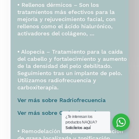
•
Rellenos dérmicos –
Son los
tratamientos más efectivos para la
mejoría y rejuvecimiento facial
, con
rellenos como el ácido hialurónico,
activadores del colágeno, …
• Alopecia –
Tratamiento para la caída
del cabello
y fortalecimiento
y aumento
de la densidad del pelo debilitado.
Seguimiento tras un implante de pelo.
Utilizamos radiofrecuencia y
carboxiterapia.
Ver más sobre Radriofrecuencia
Ver más sobre Carboxiterapia
¿Te interesan los
productos NAQUA?
Solicítelos aquí
• Remodelación corporal –
Eliminación
de grasa localizada y tonificación