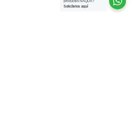
productos NAQUA?
Solicítelos aquí
¿PUEDES FINANCIAR?
Podrás financiar tu cirugía de Lobuloplastia.
En Clínica Cuid Corpore te ofrecemos una
cómoda financiación de
hasta
36 meses sin
intereses
. Sólo con tu DNI.