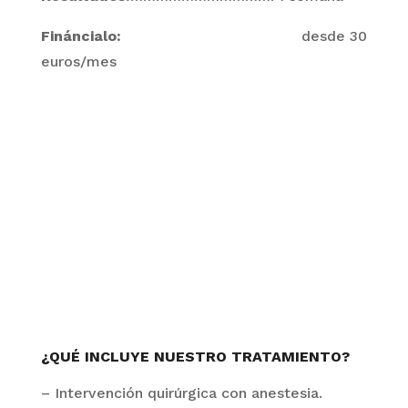
Fináncialo:
desde 30
euros/mes
¿QUÉ INCLUYE NUESTRO TRATAMIENTO
?
– Intervenció
n
quirúrgica con an
estesia.