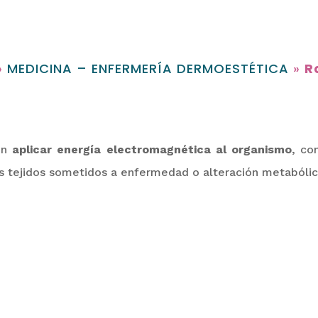
»
MEDICINA – ENFERMERÍA DERMOESTÉTICA
»
R
 en
aplicar energía electromagnética al organismo
, co
los tejidos sometidos a enfermedad o alteración metabólic