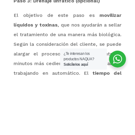
Paso 3: Drenaje linfático (opcional)
El objetivo de este paso es
movilizar
líquidos y toxinas
, que nos ayudarán a sellar
el tratamiento de una manera más biológica.
Según la consideración del cliente, se puede
alargar el proceso de drenaje durante 10
¿Te interesan los
productos NAQUA?
minutos más cediendo un tiempo de calidad
Solicítelos aquí
trabajando en automático. El
tiempo del
tratamiento son 10 minutos
.
Drenaje linfático con radiofrecuencia
Capenergy
En resumen, la eficacia de este tipo de